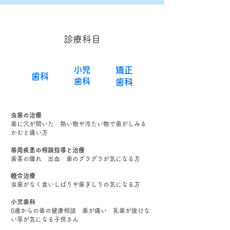
診療科目
小児
矯正
歯科
歯科
歯科
虫歯の治療
歯に穴が開いた 熱い物や冷たい物で歯がしみる
かむと痛い方
歯周疾患の相談指導と治療
歯茎の腫れ 出血 歯のグラグラが気になる方
咬合治療
虫歯がなく食いしばりや歯ぎしりの気になる方
小児歯科
0歳からの歯の健康相談 歯が痛い 乳歯が抜けな
い等が気になる子供さん