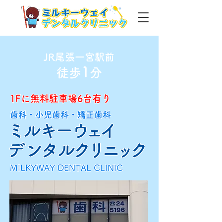
JR尾張一宮駅
前
1
徒歩
分
1Fに無料駐車場6台有り
歯科・小児歯科・矯正歯科
ミルキー
ウェ
イ
デ
ンタル
クリニッ
ク
MILKYWAY DENTAL CLINIC