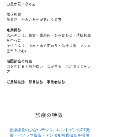
口臭が気になる方
矯正相談
歯並び かみ合わせが気になる方
定期健診
大人の方は、虫歯・歯周病・かみ合わせ・清掃状態
を中心に
子供さんは、虫歯・萌え変わり・清掃状態・フッ素
塗布を中心に
顎関節症の相談
口を開けると顎が痛い 音がする 口が開けづらい
方
妊産婦検診 節目検診 事業者検診
診療の特徴
被爆線量の少ないデジタルレントゲンのCT撮
影・パノラマ撮影・デンタル写真撮影を採用